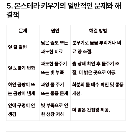
5. 몬스테라 키우기의 일반적인 문제와 해
결책
문제
원인
해결 방법
낮은 습도 또는
분무기로 물을 뿌리거나 비
잎 끝 갈변
과도한 비료
료 양 조절.
과도한 물주기
흙 상태 확인 후 물주기 조
잎 노랗게 변함
또는 빛 부족
절, 더 밝은 곳으로 이동.
하얀 곰팡이 또
과잉 물 주기
화분의 물 배수 확인 및 통풍
는 곰팡이 냄새
또는 통풍 문제
개선.
잎에 구멍이 안
빛 부족으로 인
더 밝은 간접광 제공.
생김
한 생장 저하