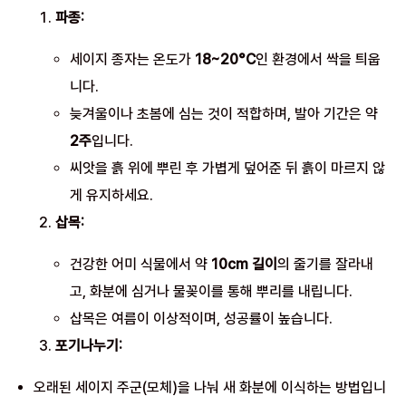
파종:
세이지 종자는 온도가
18~20°C
인 환경에서 싹을 틔웁
니다.
늦겨울이나 초봄에 심는 것이 적합하며, 발아 기간은 약
2주
입니다.
씨앗을 흙 위에 뿌린 후 가볍게 덮어준 뒤 흙이 마르지 않
게 유지하세요.
삽목:
건강한 어미 식물에서 약
10cm 길이
의 줄기를 잘라내
고, 화분에 심거나 물꽂이를 통해 뿌리를 내립니다.
삽목은 여름이 이상적이며, 성공률이 높습니다.
포기나누기:
오래된 세이지 주군(모체)을 나눠 새 화분에 이식하는 방법입니