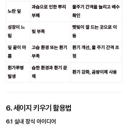
과습으로 인한 뿌리
물주기 간격을 늘리고 배수
노란 잎
부패
확인
성장이 느
햇빛이 잘 드는 곳으로 이
빛 부족
림
동
잎 끝이 마
고습 환경 또는 환기
환기 개선, 물 주기 간격 조
름
부족
정
흰가루병
습한 환경과 환기 문
환기 강화, 곰팡이제 사용
발생
제
6. 세이지 키우기 활용법
6.1 실내 장식 아이디어